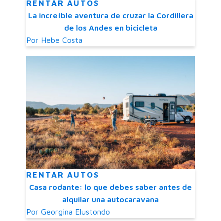
RENTAR AUTOS
La increíble aventura de cruzar la Cordillera
de los Andes en bicicleta
Por
Hebe Costa
RENTAR AUTOS
Casa rodante: lo que debes saber antes de
alquilar una autocaravana
Por
Georgina Elustondo