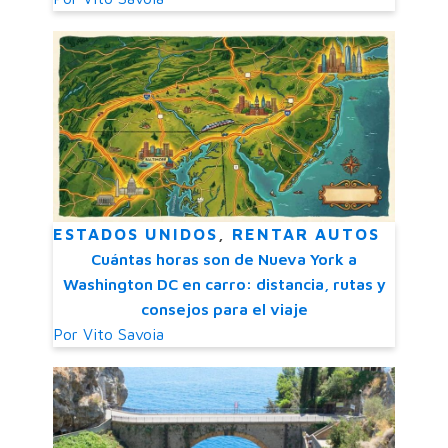
ESTADOS UNIDOS
,
RENTAR AUTOS
Cuántas horas son de Nueva York a
Washington DC en carro: distancia, rutas y
consejos para el viaje
Por
Vito Savoia