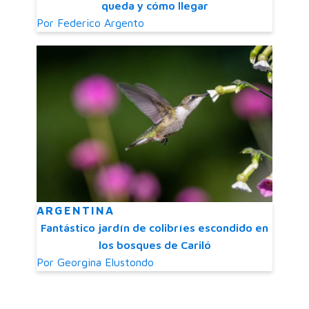
queda y cómo llegar
Por
Federico Argento
ARGENTINA
Fantástico jardín de colibríes escondido en
los bosques de Cariló
Por
Georgina Elustondo