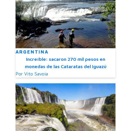
ARGENTINA
Increíble: sacaron 270 mil pesos en
monedas de las Cataratas del Iguazú
Por
Vito Savoia