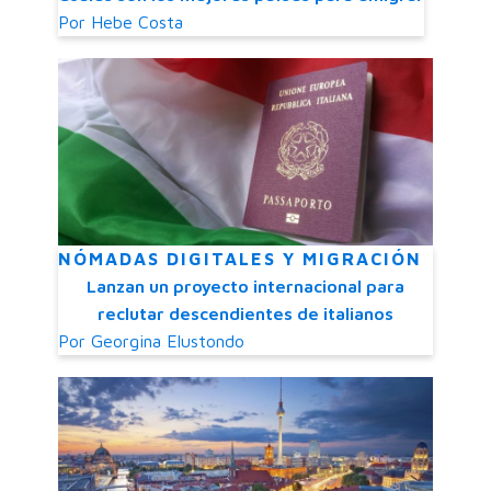
Por
Hebe Costa
NÓMADAS DIGITALES Y MIGRACIÓN
Lanzan un proyecto internacional para
reclutar descendientes de italianos
Por
Georgina Elustondo