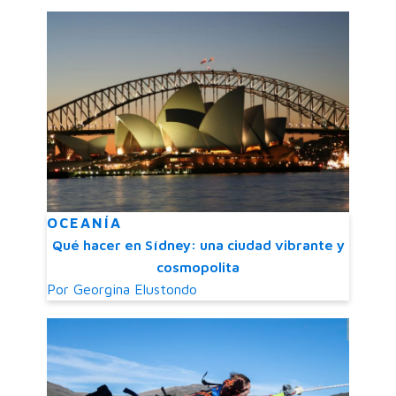
OCEANÍA
Qué hacer en Sídney: una ciudad vibrante y
cosmopolita
Por
Georgina Elustondo