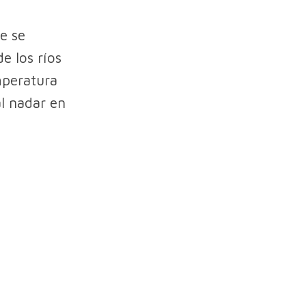
e se
de los ríos
mperatura
l nadar en