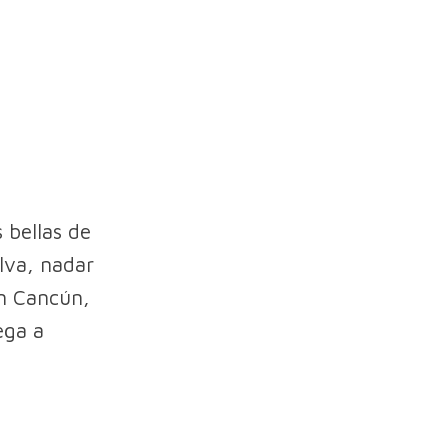
 bellas de
lva, nadar
an Cancún,
ega a