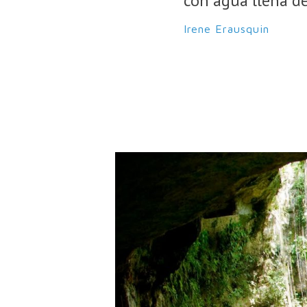
con agua llena de
Irene Erausquin