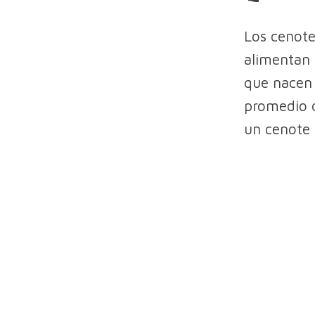
Los cenot
alimentan p
que nacen 
promedio d
un cenote 