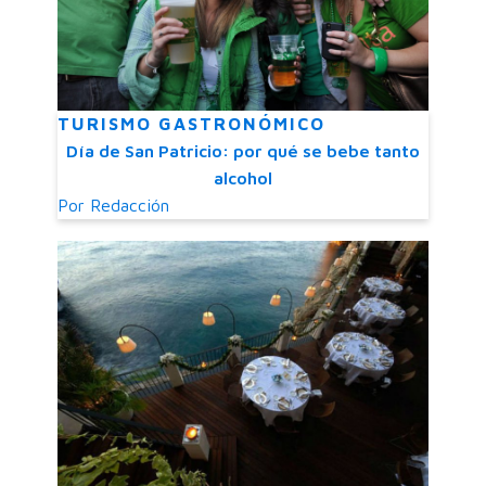
TURISMO GASTRONÓMICO
Día de San Patricio: por qué se bebe tanto
alcohol
Por
Redacción