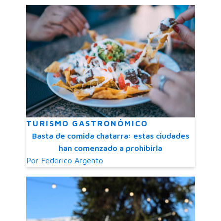
TURISMO GASTRONÓMICO
Basta de comida chatarra: estas ciudades
han comenzado a prohibirla
Por
Federico Argento