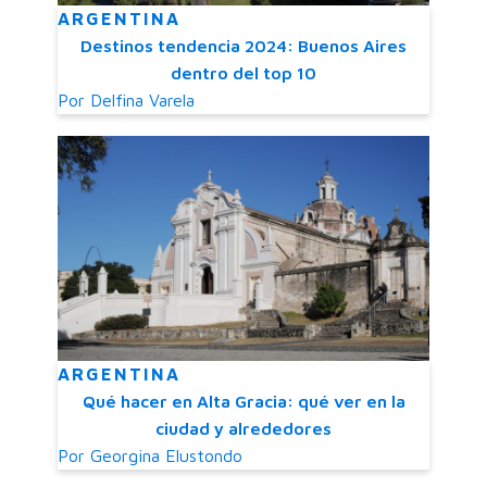
ARGENTINA
Destinos tendencia 2024: Buenos Aires
dentro del top 10
Por
Delfina Varela
ARGENTINA
Qué hacer en Alta Gracia: qué ver en la
ciudad y alrededores
Por
Georgina Elustondo