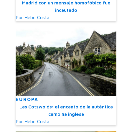
Madrid con un mensaje homofóbico fue
incautado
Por
Hebe Costa
EUROPA
Las Cotswolds: el encanto de la auténtica
campiña inglesa
Por
Hebe Costa