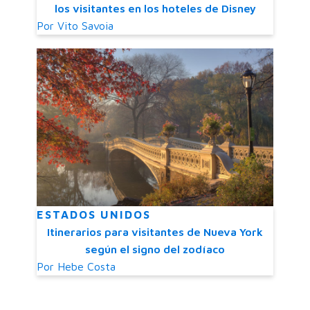
los visitantes en los hoteles de Disney
Por
Vito Savoia
ESTADOS UNIDOS
Itinerarios para visitantes de Nueva York
según el signo del zodíaco
Por
Hebe Costa