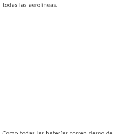
todas las aerolíneas.
Como todas las baterías corren riesgo de