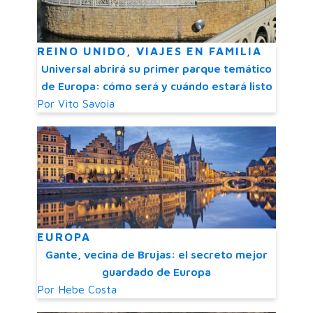
REINO UNIDO
,
VIAJES EN FAMILIA
Universal abrirá su primer parque temático
de Europa: cómo será y cuándo estará listo
Por
Vito Savoia
EUROPA
Gante, vecina de Brujas: el secreto mejor
guardado de Europa
Por
Hebe Costa