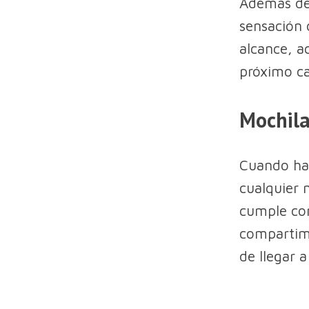
Además de 
sensación d
alcance, a
próximo ca
Mochila
Cuando h
cualquier
cumple con
compartime
de llegar a