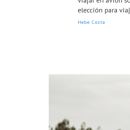
viajar en avión s
elección para via
Hebe Costa