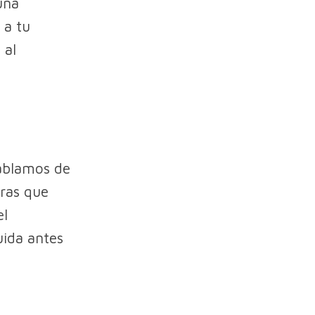
una
 a tu
 al
blamos de
ras que
el
uida antes