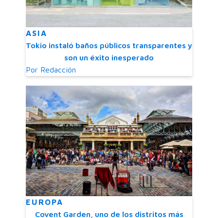
ASIA
Tokio instaló baños públicos transparentes y
son un éxito inesperado
Por
Redacción
EUROPA
Covent Garden, uno de los distritos más