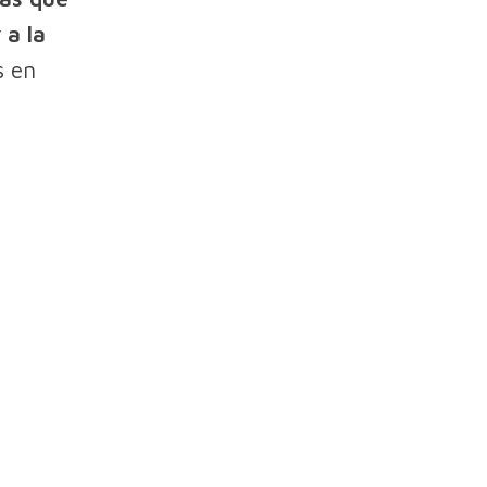
 a la
s en