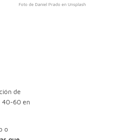
Foto de Daniel Prado en Unsplash
ación de
s 40-60 en
o o
las que