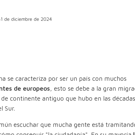
31 de diciembre de 2024
na se caracteriza por ser un país con muchos
ntes de europeos
, esto se debe a la gran migr
 de continente antiguo que hubo en las década
l Sur.
mún escuchar que mucha gente está tramitand
ómo conseguir "la ciudadanía". En su mayoría