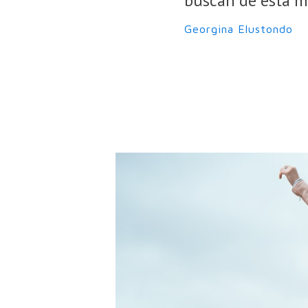
buscan de esta ma
Georgina Elustondo