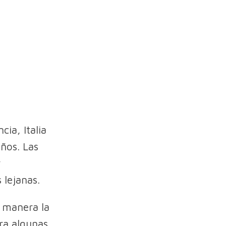
ia, Italia
años. Las
y
 lejanas.
 manera la
ra algunas