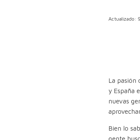
Actualizado:
La pasión 
y España e
nuevas gen
aprovechan
Bien lo sa
gente busc