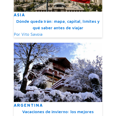
ASIA
Dónde queda Irán: mapa, capital, límites y
qué saber antes de viajar
Por
Vito Savoia
ARGENTINA
Vacaciones de invierno: los mejores