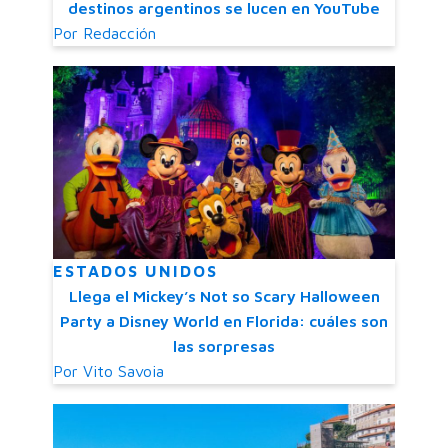
destinos argentinos se lucen en YouTube
Por
Redacción
ESTADOS UNIDOS
Llega el Mickey’s Not so Scary Halloween
Party a Disney World en Florida: cuáles son
las sorpresas
Por
Vito Savoia