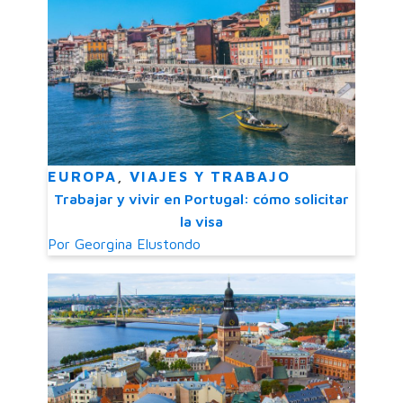
EUROPA
,
VIAJES Y TRABAJO
Trabajar y vivir en Portugal: cómo solicitar
la visa
Por
Georgina Elustondo