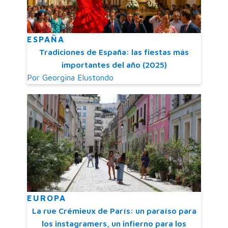
ESPAÑA
Tradiciones de España: las fiestas más
importantes del año (2025)
Por
Georgina Elustondo
EUROPA
La rue Crémieux de París: un paraíso para
los instagramers, un infierno para los