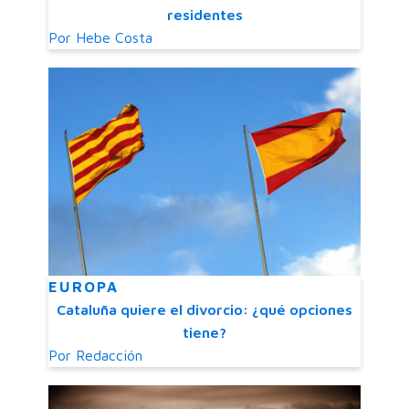
residentes
Por
Hebe Costa
EUROPA
Cataluña quiere el divorcio: ¿qué opciones
tiene?
Por
Redacción