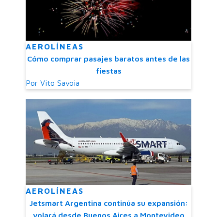
AEROLÍNEAS
Cómo comprar pasajes baratos antes de las
fiestas
Por
Vito Savoia
AEROLÍNEAS
Jetsmart Argentina continúa su expansión:
volará desde Buenos Aires a Montevideo