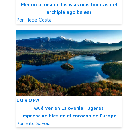
Menorca, una de las islas más bonitas del
archipiélago balear
Por
Hebe Costa
EUROPA
Qué ver en Eslovenia: lugares
imprescindibles en el corazón de Europa
Por
Vito Savoia