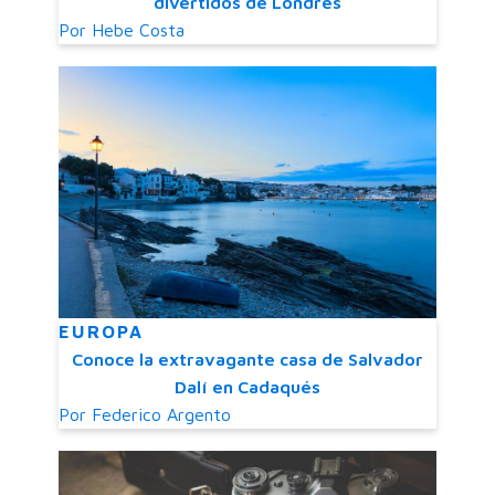
divertidos de Londres
Por
Hebe Costa
EUROPA
Conoce la extravagante casa de Salvador
Dalí en Cadaqués
Por
Federico Argento