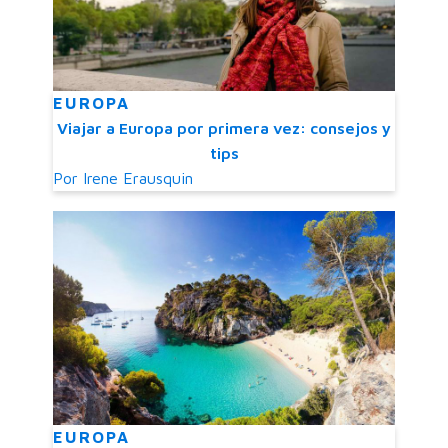
EUROPA
Viajar a Europa por primera vez: consejos y
tips
Por
Irene Erausquin
EUROPA