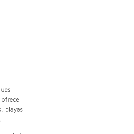
ques
 ofrece
s, playas
.