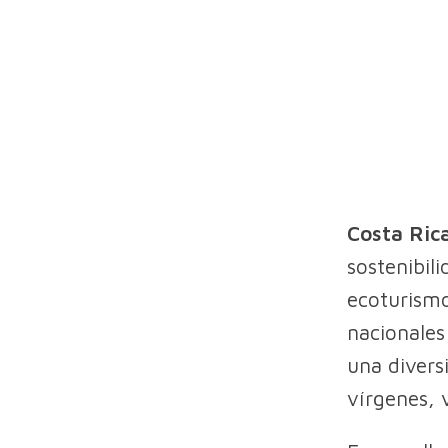
Costa Ric
sostenibil
ecoturismo
nacionales
una divers
vírgenes, 