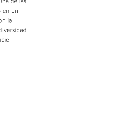
una de las
o en un
on la
diversidad
icie