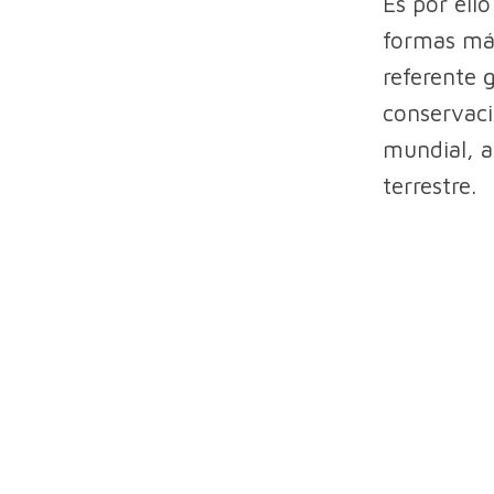
Es por ell
formas más
referente 
conservaci
mundial, a
terrestre.