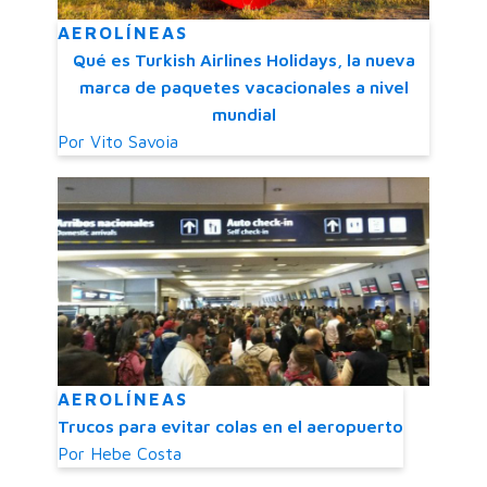
AEROLÍNEAS
Qué es Turkish Airlines Holidays, la nueva
marca de paquetes vacacionales a nivel
mundial
Por
Vito Savoia
AEROLÍNEAS
Trucos para evitar colas en el aeropuerto
Por
Hebe Costa