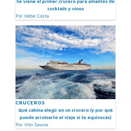
Se viene el primer crucero para amantes de
cocktails y vinos
Por
Hebe Costa
CRUCEROS
Qué cabina elegir en un crucero (y por qué
puede arruinarte el viaje si te equivocás)
Por
Vito Savoia