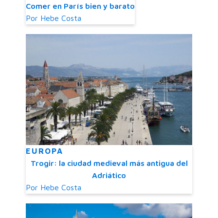
Comer en París bien y barato
Por
Hebe Costa
EUROPA
Trogir: la ciudad medieval más antigua del
Adriático
Por
Hebe Costa