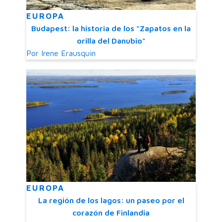
EUROPA
Budapest: la historia de los "Zapatos en la
orilla del Danubio"
Por
Irene Erausquin
EUROPA
La región de los lagos: un paseo por el
corazón de Finlandia