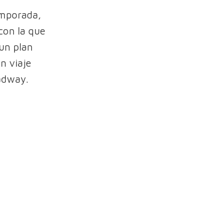
mporada,
 con la que
 un plan
n viaje
adway.