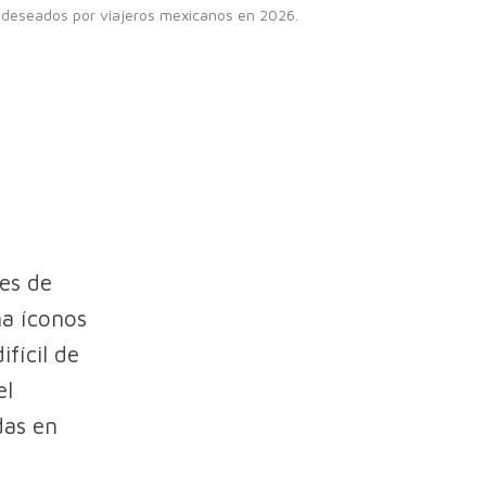
 deseados por viajeros mexicanos en 2026.
es de
a íconos
fícil de
el
das en