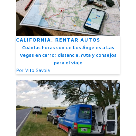
CALIFORNIA
,
RENTAR AUTOS
Cuántas horas son de Los Ángeles a Las
Vegas en carro: distancia, ruta y consejos
para el viaje
Por
Vito Savoia