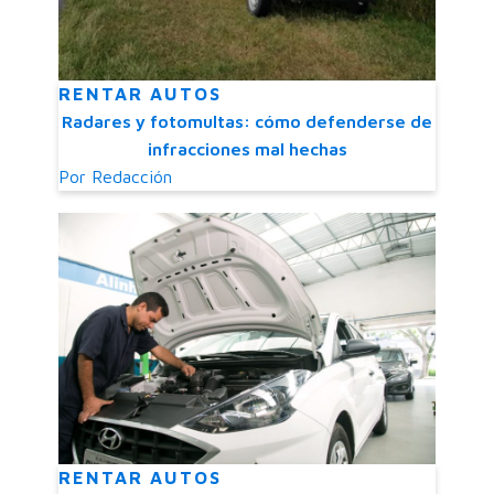
RENTAR AUTOS
Radares y fotomultas: cómo defenderse de
infracciones mal hechas
Por
Redacción
RENTAR AUTOS