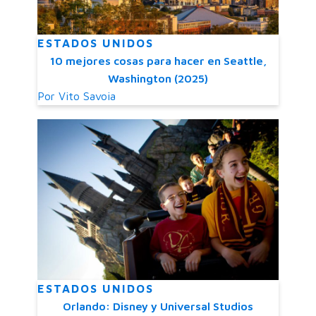
ESTADOS UNIDOS
10 mejores cosas para hacer en Seattle,
Washington (2025)
Por
Vito Savoia
ESTADOS UNIDOS
Orlando: Disney y Universal Studios