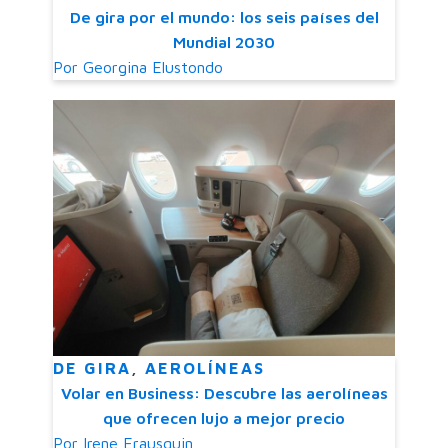
De gira por el mundo: los seis países del
Mundial 2030
Por
Georgina Elustondo
DE GIRA
,
AEROLÍNEAS
Volar en Business: Descubre las aerolíneas
que ofrecen lujo a mejor precio
Por
Irene Erausquin