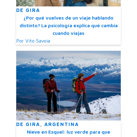
DE GIRA
¿Por qué vuelves de un viaje hablando
distinto? La psicología explica qué cambia
cuando viajas
Por
Vito Savoia
DE GIRA
,
ARGENTINA
Nieve en Esquel: luz verde para que