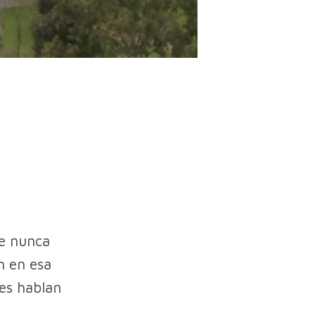
ue nunca
n en esa
les hablan