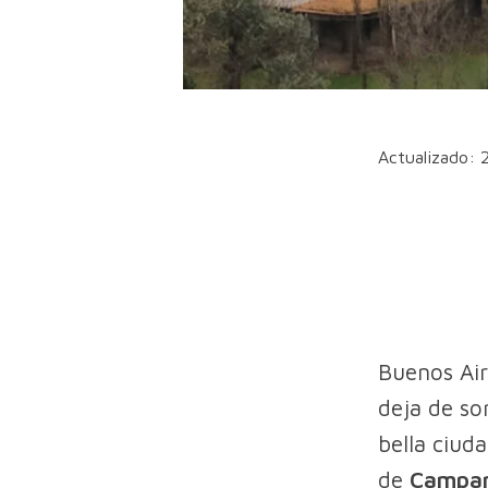
Actualizado: 
Buenos Air
deja de so
bella ciud
de
Campanó