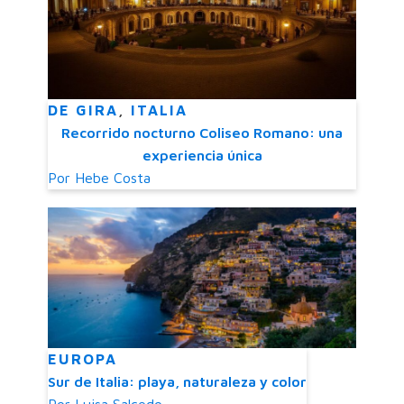
DE GIRA
,
ITALIA
Recorrido nocturno Coliseo Romano: una
experiencia única
Por
Hebe Costa
EUROPA
Sur de Italia: playa, naturaleza y color
Por
Luisa Salcedo